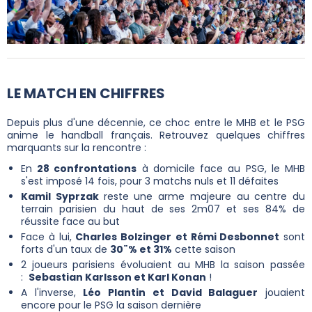
LE MATCH EN CHIFFRES
Depuis plus d'une décennie, ce choc entre le MHB et le PSG
anime le handball français. Retrouvez quelques chiffres
marquants sur la rencontre :
En
28 confrontations
à domicile face au PSG, le MHB
s'est imposé 14 fois, pour 3 matchs nuls et 11 défaites
Kamil Syprzak
reste une arme majeure au centre du
terrain parisien du haut de ses 2m07 et ses 84% de
réussite face au but
Face à lui,
Charles Bolzinger
et Rémi Desbonnet
sont
forts d'un taux de
30¨% et 31%
cette saison
2 joueurs parisiens évoluaient au MHB la saison passée
:
Sebastian Karlsson et Karl Konan
!
A l'inverse,
Léo Plantin et David Balaguer
jouaient
encore pour le PSG la saison dernière