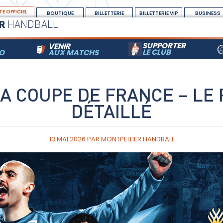
TE OFFICIEL
BOUTIQUE
BILLETTERIE
BILLETTERIE VIP
BUSINESS
R
HANDBALL
SUPPORTER
VENIR
LE CLUB
RO
AUX MATCHS
LA COUPE DE FRANCE – L
DÉTAILLÉ
13 MAI 2026
PAR
MONTPELLIER HANDBALL