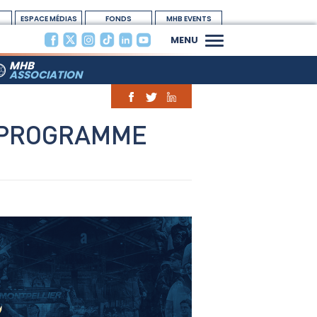
ESPACE MÉDIAS
FONDS
MHB EVENTS
DOTATION
MENU
MHB
ASSOCIATION
E PROGRAMME