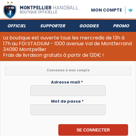
MONTPELLIER
HANDBALL
MON COMPTE
BOUTIQUE OFFICIELLE
OFFICIEL
SUPPORTER
GOODIES
PROMO
La boutique est ouverte tous les mercredis de 13h à
17h au FDI STADIUM - 1000 avenue Val de Montferrand
34090 Montpellier
Frais de livraison gratuits à partir de 120€ !
Connexion à mon compte
Adresse mail *
Mot de passe *