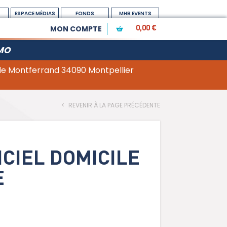
ESPACE MÉDIAS
FONDS
MHB EVENTS
DOTATION
MON COMPTE
0,00 €
MO
 de Montferrand 34090 Montpellier
<
REVENIR À LA PAGE PRÉCÉDENTE
ICIEL DOMICILE
E