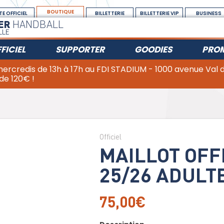
BOUTIQUE
TE OFFICIEL
BILLETTERIE
BILLETTERIE VIP
BUSINESS
ER
HANDBALL
LLE
FICIEL
SUPPORTER
GOODIES
PRO
 mercredis de 13h à 17h au FDI STADIUM - 1000 avenue Val
 de 120€ !
Officiel
MAILLOT OFF
25/26 ADULT
75,00€