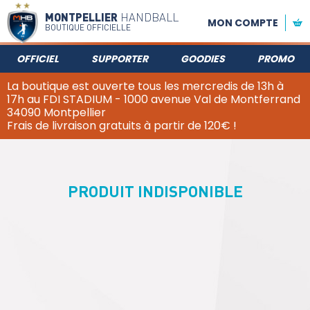
MONTPELLIER
HANDBALL
MON COMPTE
BOUTIQUE OFFICIELLE
OFFICIEL
SUPPORTER
GOODIES
PROMO
La boutique est ouverte tous les mercredis de 13h à
17h au FDI STADIUM - 1000 avenue Val de Montferrand
34090 Montpellier
Frais de livraison gratuits à partir de 120€ !
PRODUIT INDISPONIBLE