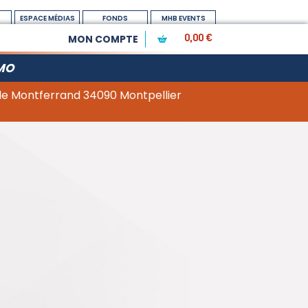
ESPACE MÉDIAS
FONDS
MHB EVENTS
DOTATION
MON COMPTE
0,00 €
MO
 de Montferrand 34090 Montpellier