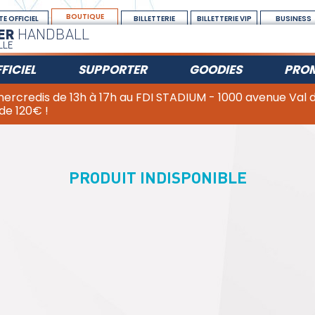
BOUTIQUE
TE OFFICIEL
BILLETTERIE
BILLETTERIE VIP
BUSINESS
ER
HANDBALL
LLE
FICIEL
SUPPORTER
GOODIES
PRO
 mercredis de 13h à 17h au FDI STADIUM - 1000 avenue Val
 de 120€ !
PRODUIT INDISPONIBLE