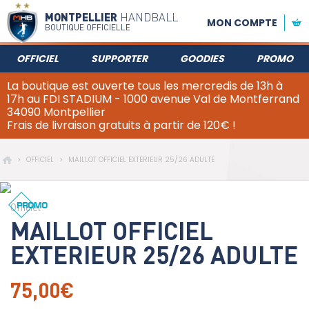
MONTPELLIER
HANDBALL
MON COMPTE
BOUTIQUE OFFICIELLE
OFFICIEL
SUPPORTER
GOODIES
PROMO
La boutique est ouverte tous les mercredis de 13h à
17h au FDI STADIUM - 1000 avenue Val de Montferrand
34090 Montpellier
Frais de livraison gratuits à partir de 120€ !
>
OFFICIEL
>
MAILLOT OFFICIEL EXTERIEUR 25/26 ADULTE
Officiel
MAILLOT OFFICIEL
EXTERIEUR 25/26 ADULTE
75,00€