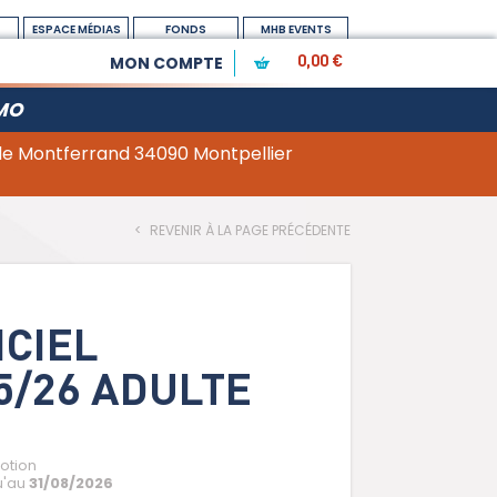
ESPACE MÉDIAS
FONDS
MHB EVENTS
DOTATION
MON COMPTE
0,00 €
MO
 de Montferrand 34090 Montpellier
<
REVENIR À LA PAGE PRÉCÉDENTE
ICIEL
5/26 ADULTE
otion
u'au
31/08/2026