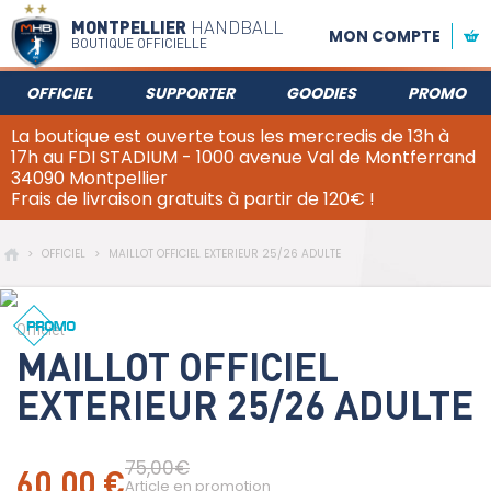
MONTPELLIER
HANDBALL
MON COMPTE
BOUTIQUE OFFICIELLE
OFFICIEL
SUPPORTER
GOODIES
PROMO
La boutique est ouverte tous les mercredis de 13h à
17h au FDI STADIUM - 1000 avenue Val de Montferrand
34090 Montpellier
Frais de livraison gratuits à partir de 120€ !
>
OFFICIEL
>
MAILLOT OFFICIEL EXTERIEUR 25/26 ADULTE
Officiel
MAILLOT OFFICIEL
EXTERIEUR 25/26 ADULTE
75,00€
60,00 €
Article en promotion