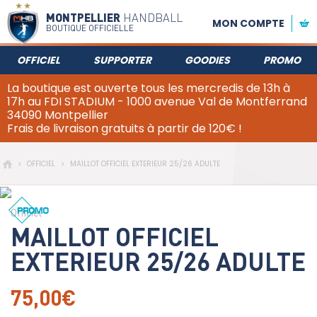
MONTPELLIER
HANDBALL
MON COMPTE
BOUTIQUE OFFICIELLE
OFFICIEL
SUPPORTER
GOODIES
PROMO
La boutique est ouverte tous les mercredis de 13h à
17h au FDI STADIUM - 1000 avenue Val de Montferrand
34090 Montpellier
Frais de livraison gratuits à partir de 120€ !
>
OFFICIEL
>
MAILLOT OFFICIEL EXTERIEUR 25/26 ADULTE
Officiel
MAILLOT OFFICIEL
EXTERIEUR 25/26 ADULTE
75,00€