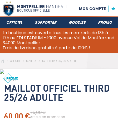
MONTPELLIER
HANDBALL
MON COMPTE
BOUTIQUE OFFICIELLE
OFFICIEL
SUPPORTER
GOODIES
PROMO
La boutique est ouverte tous les mercredis de 13h à
17h au FDI STADIUM - 1000 avenue Val de Montferrand
34090 Montpellier
Frais de livraison gratuits à partir de 120€ !
>
OFFICIEL
>
MAILLOT OFFICIEL THIRD 25/26 ADULTE
Officiel
MAILLOT OFFICIEL THIRD
25/26 ADULTE
75,00€
60,00 €
Article en promotion