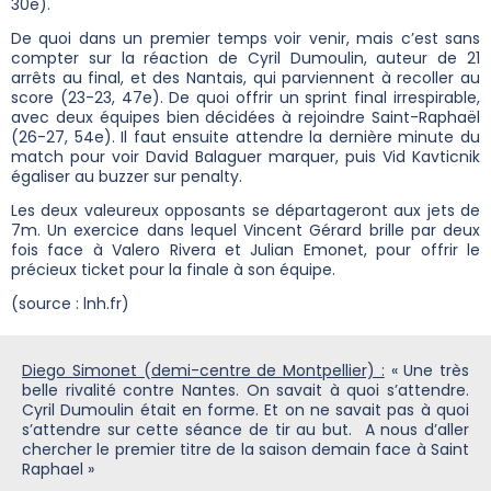
30e).
De quoi dans un premier temps voir venir, mais c’est sans
compter sur la réaction de Cyril Dumoulin, auteur de 21
arrêts au final, et des Nantais, qui parviennent à recoller au
score (23-23, 47e). De quoi offrir un sprint final irrespirable,
avec deux équipes bien décidées à rejoindre Saint-Raphaël
(26-27, 54e). Il faut ensuite attendre la dernière minute du
match pour voir David Balaguer marquer, puis Vid Kavticnik
égaliser au buzzer sur penalty.
Les deux valeureux opposants se départageront aux jets de
7m. Un exercice dans lequel Vincent Gérard brille par deux
fois face à Valero Rivera et Julian Emonet, pour offrir le
précieux ticket pour la finale à son équipe.
(source : lnh.fr)
Diego Simonet (demi-centre de Montpellier) :
« Une très
belle rivalité contre Nantes. On savait à quoi s’attendre.
Cyril Dumoulin était en forme. Et on ne savait pas à quoi
s’attendre sur cette séance de tir au but. A nous d’aller
chercher le premier titre de la saison demain face à Saint
Raphael »