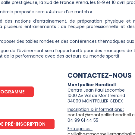
alle prestigieuse, la Sud de France Arena, les 8-9 et 10 avril pro
nérale proposée sera « Autour d’un match ».
rdé des notions d’entrainement, de préparation physique e
r à plusieurs entrainements : de l’équipe professionnelle et 
e proposer des tables rondes et des conférences thématiques aux
d’orgue de l’événement sera l’opportunité pour des managers de 
t de la performance avec des acteurs du monde sportif.
CONTACTEZ-NOUS
Montpellier Handball
Centre Jean Paul Lacombe
PROGRAMME
1000 Av Val de Montferrand
34090 MONTPELLIER CEDEX
Inscription & informations :
contact@montpellierhandball.
04 99 61 44 55
DE PRÉ-INSCRIPTION
Entreprises :
c.villalba@montpellierhandball