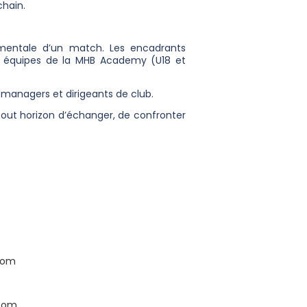
chain.
t mentale d’un match. Les encadrants
des équipes de la MHB Academy (U18 et
 managers et dirigeants de club.
tout horizon d’échanger, de confronter
com
.com