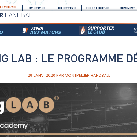
TE OFFICIEL
BOUTIQUE
BILLETTERIE
BILLETTERIE VIP
BUSINESS
R
HANDBALL
SUPPORTER
VENIR
LE CLUB
RO
AUX MATCHS
G LAB : LE PROGRAMME D
29 JANV. 2020
PAR
MONTPELLIER HANDBALL