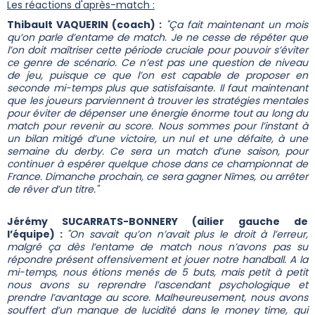
Les réactions d'après-match :
Thibault VAQUERIN (coach) :
"Ça fait maintenant un mois
qu’on parle d’entame de match. Je ne cesse de répéter que
l’on doit maîtriser cette période cruciale pour pouvoir s’éviter
ce genre de scénario. Ce n’est pas une question de niveau
de jeu, puisque ce que l’on est capable de proposer en
seconde mi-temps plus que satisfaisante. Il faut maintenant
que les joueurs parviennent à trouver les stratégies mentales
pour éviter de dépenser une énergie énorme tout au long du
match pour revenir au score. Nous sommes pour l’instant à
un bilan mitigé d’une victoire, un nul et une défaite, à une
semaine du derby. Ce sera un match d’une saison, pour
continuer à espérer quelque chose dans ce championnat de
France. Dimanche prochain, ce sera gagner Nîmes, ou arrêter
de rêver d’un titre."
Jérémy SUCARRATS-BONNERY (ailier gauche de
l’équipe) :
"On savait qu’on n’avait plus le droit à l’erreur,
malgré ça dès l’entame de match nous n’avons pas su
répondre présent offensivement et jouer notre handball. A la
mi-temps, nous étions menés de 5 buts, mais petit à petit
nous avons su reprendre l’ascendant psychologique et
prendre l’avantage au score. Malheureusement, nous avons
souffert d’un manque de lucidité dans le money time, qui