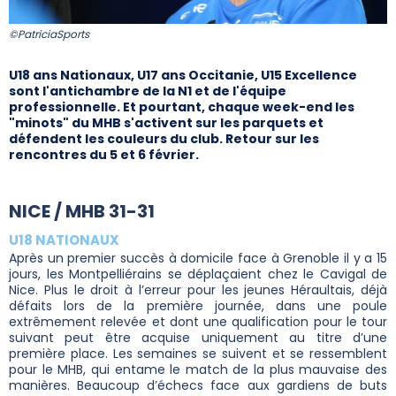
©PatriciaSports
U18 ans Nationaux, U17 ans Occitanie, U15 Excellence
sont l'antichambre de la N1 et de l'équipe
professionnelle. Et pourtant, chaque week-end les
"minots" du MHB s'activent sur les parquets et
défendent les couleurs du club. Retour sur les
rencontres du 5 et 6 février.
NICE / MHB 31-31
U18 NATIONAUX
Après un premier succès à domicile face à Grenoble il y a 15
jours, les Montpelliérains se déplaçaient chez le Cavigal de
Nice. Plus le droit à l’erreur pour les jeunes Héraultais, déjà
défaits lors de la première journée, dans une poule
extrêmement relevée et dont une qualification pour le tour
suivant peut être acquise uniquement au titre d’une
première place. Les semaines se suivent et se ressemblent
pour le MHB, qui entame le match de la plus mauvaise des
manières. Beaucoup d’échecs face aux gardiens de buts