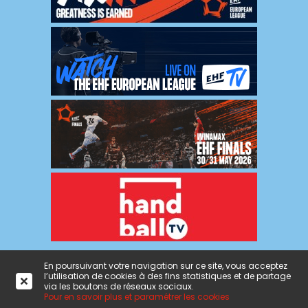
En poursuivant votre navigation sur ce site, vous acceptez
l’utilisation de cookies à des fins statistiques et de partage
Mentions
|
Politique de
|
Crédits : ON
|
Admin
via les boutons de réseaux sociaux.
légales
confidentialité
L'agence
Pour en savoir plus et paramétrer les cookies