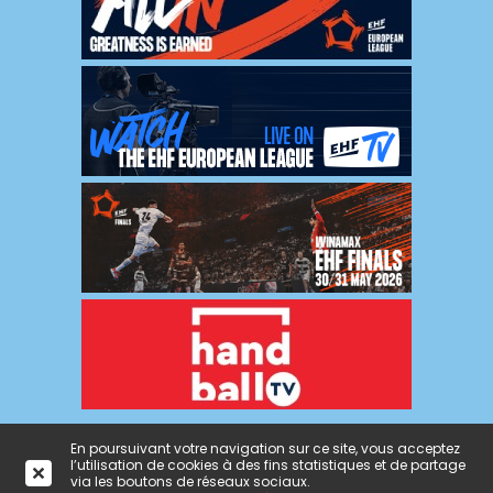
En poursuivant votre navigation sur ce site, vous acceptez
l’utilisation de cookies à des fins statistiques et de partage
Mentions
|
Politique de
|
Crédits : ON
|
Admin
via les boutons de réseaux sociaux.
légales
confidentialité
L'agence