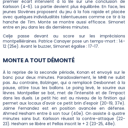
premier écart intervient à la 8e sur une conclusion de
Karlsson (4-6). La partie devient plus équilibrée. En face, les
jeunes Slovènes proposent du jeu à la fois rapide et placée
avec quelques individualités talentueuses comme ce tir à la
hanche de Tim. Monte se montre aussi efficace. Simonet
entre en jeu dans les dix dernières minutes.
Celje passe devant au score sur les imprécisions
montpelliéraines. Patrice Canayer pose un temps-mort : 14-
12 (25e). Avant le buzzer, Simonet égalise : 17-17.
MONTE A TOUT DÉMONTÉ
À la reprise de la seconde période, Konan et envoyé sur le
banc pour deux minutes. Paradoxalement, le MHB ne subit
pas. Au contraire, Bolzinger, qui a remplacé Desbonnet à la
pause, attire tous les ballons. Le poing levé, le sourire aux
lèvres. Montpellier se bat, met de l'intensité et de l'impact
dans les duels. Le petit hic est au niveau de la finition qui
permet aux locaux d'avoir ce petit brin d'espoir (20-19, 37e).
Jaime Fernandez est en position avancée en défense.
Ahmed Hesham entre à son tour (40e). On assiste à quatre
minutes sans but. Karlsson réussit la contre-attaque (22-
23). Hesham se libère et Pellas inscrit le + 2 (23-25, 48e).