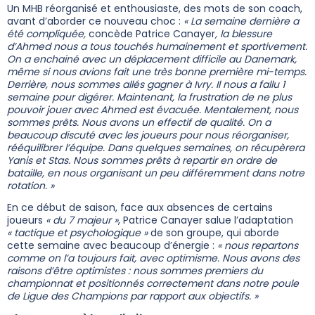
Un MHB réorganisé et enthousiaste, des mots de son coach,
avant d’aborder ce nouveau choc :
« La semaine dernière a
été compliquée,
concède Patrice Canayer
, la blessure
d’Ahmed nous a tous touchés humainement et sportivement.
On a enchainé avec un déplacement difficile au Danemark,
même si nous avions fait une très bonne première mi-temps.
Derrière, nous sommes allés gagner à Ivry. Il nous a fallu 1
semaine pour digérer.
Maintenant, la frustration de ne plus
pouvoir jouer avec Ahmed est évacuée. Mentalement, nous
sommes prêts. Nous avons un effectif de qualité. On a
beaucoup discuté avec les joueurs pour nous réorganiser,
rééquilibrer l’équipe. Dans quelques semaines, on récupèrera
Yanis et Stas. Nous sommes prêts à repartir en ordre de
bataille, en nous organisant un peu différemment dans notre
rotation. »
En ce début de saison, face aux absences de certains
joueurs
« du 7 majeur »
, Patrice Canayer salue l’adaptation
« tactique et psychologique »
de son groupe, qui aborde
cette semaine avec beaucoup d’énergie :
« nous repartons
comme on l’a toujours fait, avec optimisme. Nous avons des
raisons d’être optimistes : nous sommes premiers du
championnat et positionnés correctement dans notre poule
de Ligue des Champions par rapport aux objectifs. »