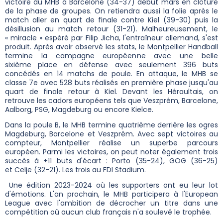
victoire du MHB à Barcelone (34-37) début mars en clôture
de la phase de groupes. On retiendra aussi la folie après le
match aller en quart de finale contre Kiel (39-30) puis la
désillusion au match retour (31-21). Malheureusement, le
« miracle » espéré par Filip Jicha, l'entraîneur allemand, s'est
produit. Après avoir observé les stats, le Montpellier Handball
termine la campagne européenne avec une belle
sixième place en défense avec seulement 396 buts
concédés en 14 matchs de poule. En attaque, le MHB se
classe 7e avec 528 buts réalisés en première phase jusqu'au
quart de finale retour à Kiel. Devant les Héraultais, on
retrouve les cadors européens tels que Veszprém, Barcelone,
Aalborg, PSG, Magdeburg ou encore Kielce.
Dans la poule B, le MHB termine quatrième derrière les ogres
Magdeburg, Barcelone et Veszprém. Avec sept victoires au
compteur, Montpellier réalise un superbe parcours
européen. Parmi les victoires, on peut noter également trois
succès à +11 buts d'écart : Porto (35-24), GOG (36-25)
et Celje (32-21). Les trois au FDI Stadium.
Une édition 2023-2024 où les supporters ont eu leur lot
d'émotions. L'an prochain, le MHB participera à l'European
League avec l'ambition de décrocher un titre dans une
compétition où aucun club français n'a soulevé le trophée.