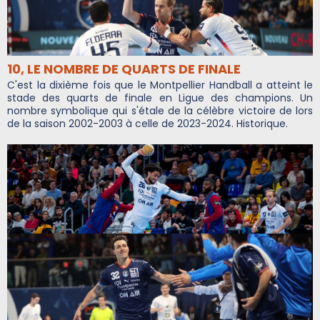
10, LE NOMBRE DE QUARTS DE FINALE
C'est la dixième fois que le Montpellier Handball a atteint le
stade des quarts de finale en Ligue des champions. Un
nombre symbolique qui s'étale de la célèbre victoire de lors
de la saison 2002-2003 à celle de 2023-2024. Historique.