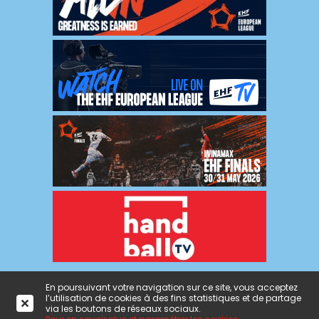
En poursuivant votre navigation sur ce site, vous acceptez
l’utilisation de cookies à des fins statistiques et de partage
Mentions
|
Politique de
|
Crédits : ON
|
Admin
via les boutons de réseaux sociaux.
légales
confidentialité
L'agence