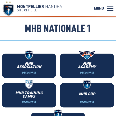
MONTPELLIER
HANDBALL
MENU
SITE OFFICIEL
MHB NATIONALE 1
MHB
MHB
ASSOCIATION
ACADEMY
DÉCOUVRIR
DÉCOUVRIR
MHB TRAINING
MHB CUP
CAMPS
DÉCOUVRIR
DÉCOUVRIR