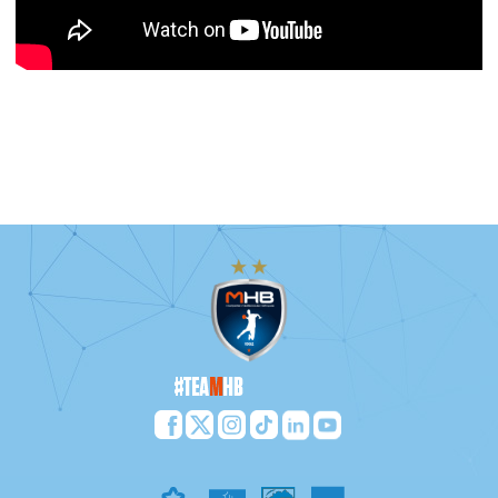
Bénévoles, Prestataires, staff montpelliérain tout le monde
s’affaire à la préparation d'un match de handball à l'Arena. Une
salle vierge de toutes structures, 3 jours de montage, 1 nuit de
démontage, 4 tonnes de matériel pour accueillir + de 9000
personnes lors d'un match du Montpellier Handball. Une vidéo
signée ACFA MULTIMEDIA.