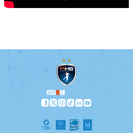
Victoire de l'équipe de Patrice Canayer face à Dunkerque dans
le cadre de la J19 de Lidl Starligue à Dunkerque.