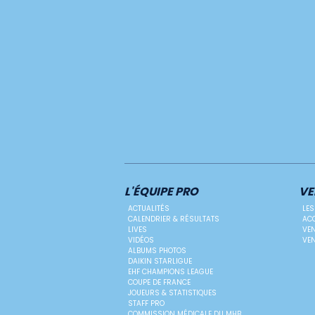
L'ÉQUIPE PRO
VE
ACTUALITÉS
LES
CALENDRIER & RÉSULTATS
ACC
LIVES
VEN
VIDÉOS
VEN
ALBUMS PHOTOS
DAIKIN STARLIGUE
EHF CHAMPIONS LEAGUE
COUPE DE FRANCE
JOUEURS & STATISTIQUES
STAFF PRO
COMMISSION MÉDICALE DU MHB