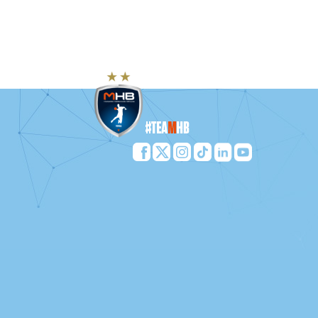
dernières épreuves les y attendaient
quelle équipe remporte l’Odyssée du M
Marcerou, le préparateur physique 