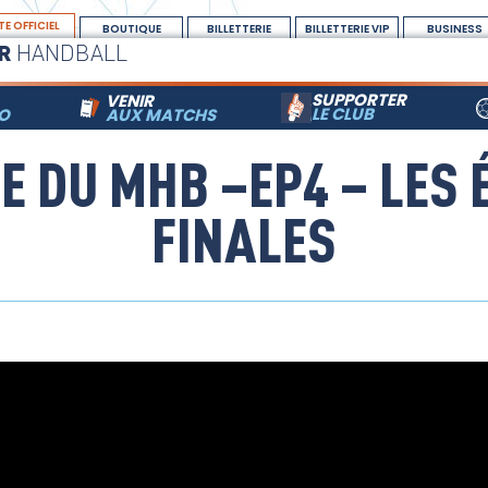
TE OFFICIEL
BOUTIQUE
BILLETTERIE
BILLETTERIE VIP
BUSINESS
R
HANDBALL
SUPPORTER
VENIR
LE CLUB
RO
AUX MATCHS
E DU MHB –EP4 – LES
FINALES