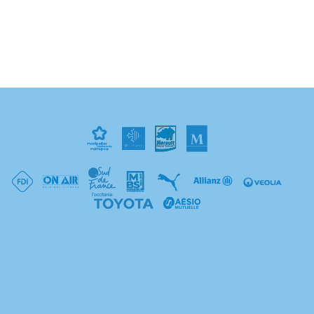
, décisives pour désigner le vainqueur de l’édition 2025 de l’Odyssé
HB 2025 ! Pour connaître les règles de l’Odyssée, rendez-vous ici p
du club : https://www.youtube.com/watch?v=yTaF1Ei3Xjk #Odysseed