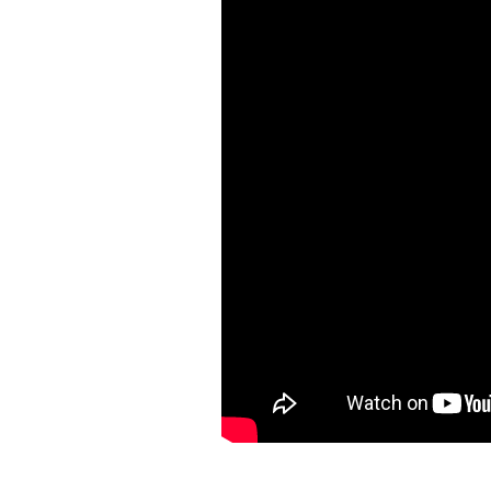
Plus que 4 épreuves avant de décrocher
ont terminé leur parcours au pied du 