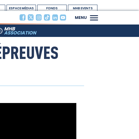
ESPACE MÉDIAS
FONDS
MHB EVENTS
DOTATION
MENU
MHB
ASSOCIATION
 ÉPREUVES