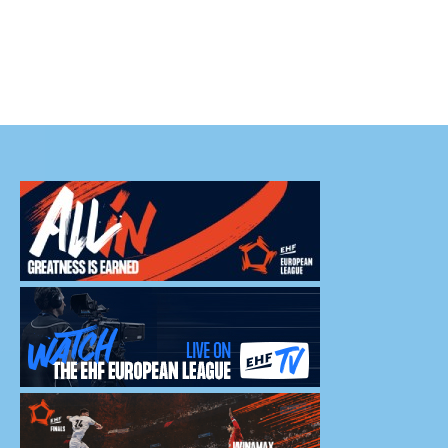
e du MHB. ? Découvrez dès maintenant
our la présentation de Frédéric
uMHB