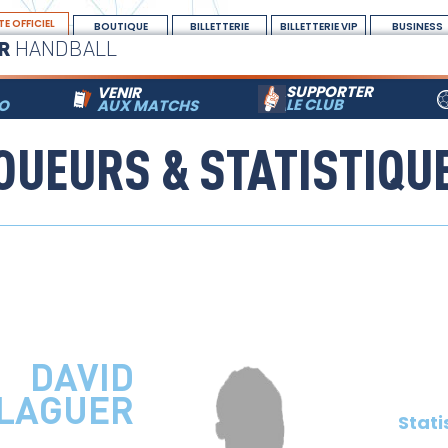
TE OFFICIEL
BOUTIQUE
BILLETTERIE
BILLETTERIE VIP
BUSINESS
R
HANDBALL
SUPPORTER
VENIR
LE CLUB
RO
AUX MATCHS
OUEURS & STATISTIQU
DAVID
LAGUER
Stati