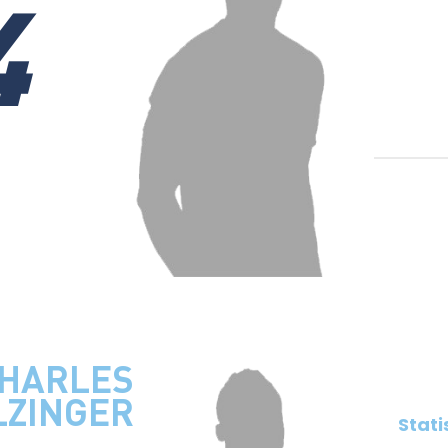
4
HARLES
LZINGER
Stati