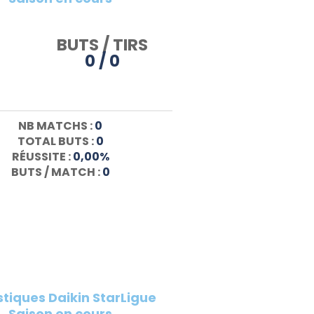
BUTS / TIRS
0 / 0
NB MATCHS :
0
TOTAL BUTS :
0
RÉUSSITE :
0,00%
BUTS / MATCH :
0
stiques Daikin StarLigue
Saison en cours