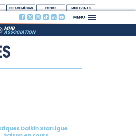
ESPACE MÉDIAS
FONDS
MHB EVENTS
DOTATION
MENU
MHB
ASSOCIATION
ES
stiques Daikin StarLigue
Saison en cours