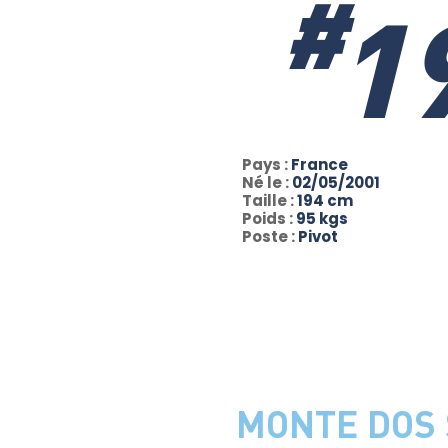
#
1
Pays :
France
Né le :
02/05/2001
Taille :
194 cm
Poids :
95 kgs
Poste :
Pivot
MONTE DOS