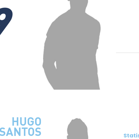
9
HUGO
 SANTOS
Stati