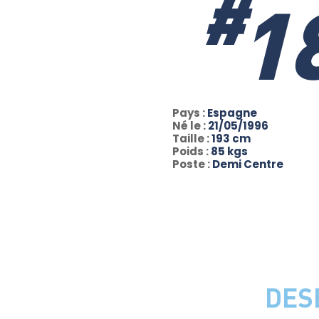
#
1
Pays :
Espagne
Né le :
21/05/1996
Taille :
193 cm
Poids :
85 kgs
Poste :
Demi Centre
DES