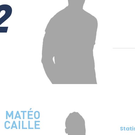
2
MATÉO
CAILLE
Stati