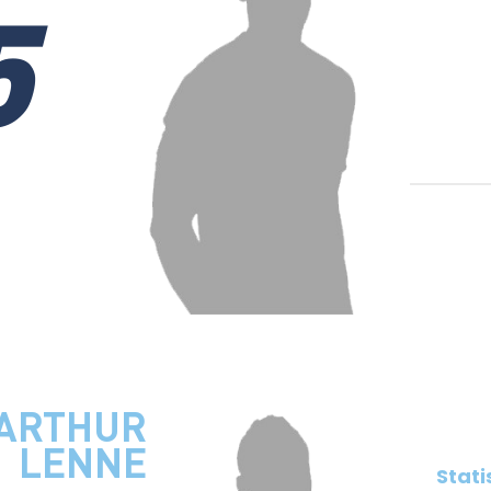
5
ARTHUR
LENNE
Stati