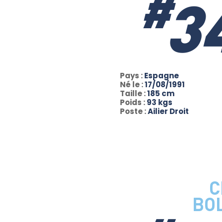
#
3
Pays :
Espagne
Né le :
17/08/1991
Taille :
185 cm
Poids :
93 kgs
Poste :
Ailier Droit
C
BO