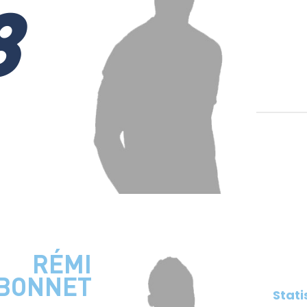
8
RÉMI
BONNET
Stati