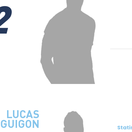
2
LUCAS
GUIGON
Stati